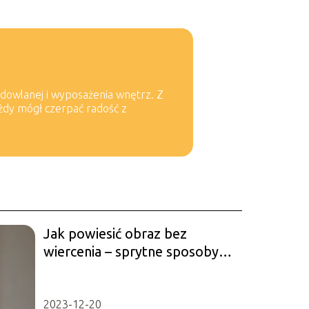
udowlanej i wyposażenia wnętrz. Z
ażdy mógł czerpać radość z
Jak powiesić obraz bez
wiercenia – sprytne sposoby
na dekoracje ścian
2023-12-20