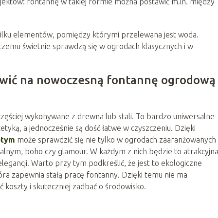
jektów: fontannę w takiej formie można postawić m.in. między
kilku elementów, pomiędzy którymi przelewana jest woda.
czemu świetnie sprawdzą się w ogrodach klasycznych i w
tawić na nowoczesną fontannę ogrodową
ęściej wykonywane z drewna lub stali. To bardzo uniwersalne
etyką, a jednocześnie są dość łatwe w czyszczeniu. Dzięki
ętym
może sprawdzić się nie tylko w ogrodach zaaranżowanych
ialnym, boho czy glamour. W każdym z nich będzie to atrakcyjna
elegancji. Warto przy tym podkreślić, że jest to ekologiczne
óra zapewnia stałą pracę fontanny. Dzięki temu nie ma
 koszty i skuteczniej zadbać o środowisko.