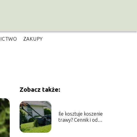
NICTWO
ZAKUPY
Zobacz także:
Ile kosztuje koszenie
trawy? Cennik i od
czego zależy cena