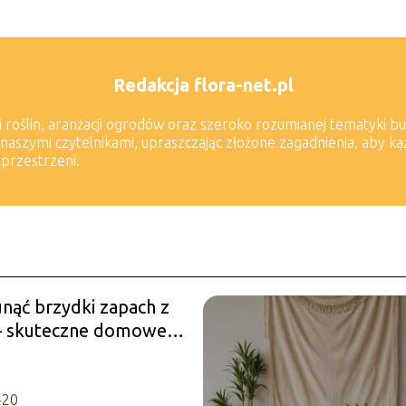
Redakcja flora-net.pl
i roślin, aranżacji ogrodów oraz szeroko rozumianej tematyki b
naszymi czytelnikami, upraszczając złożone zagadnienia, aby k
 przestrzeni.
unąć brzydki zapach z
 – skuteczne domowe
y
-20