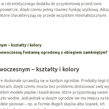
ą w roli estetycznego dodatku do przydomowej przestrzeni.
owietrze, dzięki czemu pełnią również funkcję użytkową. Aktua
które charakteryzują się przede wszystkim minimalistycznymi
m – kształty i kolory
a nowoczesną fontannę ogrodową z obiegiem zamkniętym?
oczesnym – kształty i kolory
re doskonale sprawdzą się w każdym ogrodzie. Produkty tego 
 kolorach, dzięki czemu można bez problemu dostosować swój w
ystkim modele płaskie i kwadratowe, które przypominają swoim
zko wodne. Jeśli jednak w danym ogrodzie nie ma miejsca na t
e pionowe – np. w formie długich słupów albo ścianek. Ich