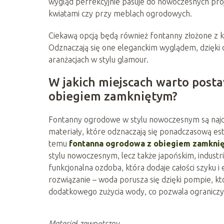
wygląd perfekcyjnie pasuje do nowoczesnych pro
kwiatami czy przy meblach ogrodowych.
Ciekawą opcją będą również fontanny złożone z 
Odznaczają się one eleganckim wyglądem, dzięki 
aranżacjach w stylu glamour.
W jakich miejscach warto pos
obiegiem zamkniętym?
Fontanny ogrodowe w stylu nowoczesnym są najcz
materiały, które odznaczają się ponadczasową est
temu
fontanna ogrodowa z obiegiem zamkni
stylu nowoczesnym, lecz także japońskim, industr
funkcjonalna ozdoba, która dodaje całości szyku i 
rozwiązanie – woda porusza się dzięki pompie, kt
dodatkowego zużycia wody, co pozwala ograniczyć
Materiał zewnętrzny