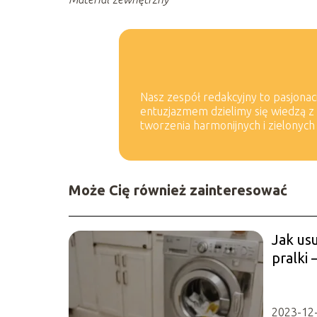
Nasz zespół redakcyjny to pasjonac
entuzjazmem dzielimy się wiedzą z 
tworzenia harmonijnych i zielonych
Może Cię również zainteresować
Jak us
pralki
metod
2023-12