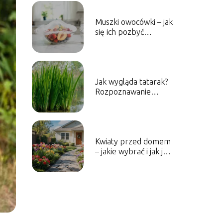
Muszki owocówki – jak
się ich pozbyć
domowymi
sposobami?
Jak wygląda tatarak?
Rozpoznawanie
rośliny krok po kroku
Kwiaty przed domem
– jakie wybrać i jak je
komponować?