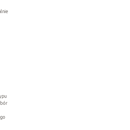
lnie
typu
ybór
ego