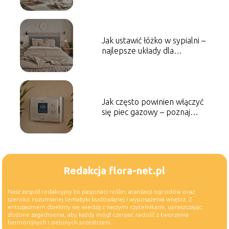
Jak ustawić łóżko w sypialni –
najlepsze układy dla
komfortu i stylu
Jak często powinien włączyć
się piec gazowy – poznaj
odpowiedź!
Redakcja flora-net.pl
Nasz zespół redakcyjny to pasjonaci roślin, aranżacji ogrodów oraz
szeroko rozumianej tematyki budowlanej i wyposażenia wnętrz. Z
entuzjazmem dzielimy się wiedzą z naszymi czytelnikami, upraszczając
złożone zagadnienia, aby każdy mógł czerpać radość z tworzenia
harmonijnych i zielonych przestrzeni.